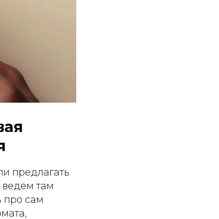
вая
я
ли предлагать
е ведём там
ь про сам
мата,