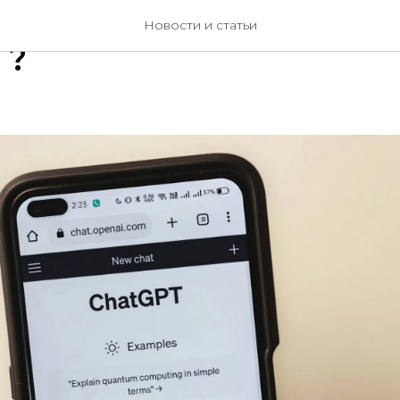
роен рекламный кабин
Новости и статьи
T?