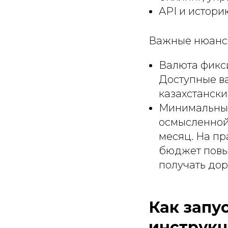
API и истори
Важные нюанс
Валюта фикси
Доступные ва
казахстански
Минимальный 
осмысленной
месяц. На пр
бюджет повыш
получать дор
Как запу
инструк