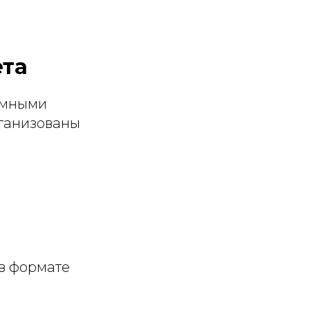
ета
ламными
рганизованы
 в формате