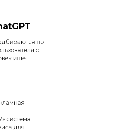
hatGPT
подбираются по
ользователя с
овек ищет
екламная
?» система
виса для