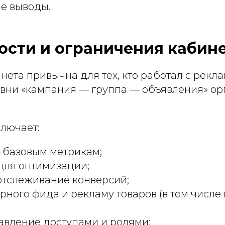
е выводы.
сти и ограничения кабин
нета привычна для тех, кто работал с рек
овни «кампания — группа — объявления» о
лючает:
 базовым метрикам;
для оптимизации;
отслеживание конверсий;
арного фида и рекламу товаров (в том числе
авление доступами и ролями;