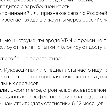
водится с зарубежной карты;
 упоминаний или признаков связи с Россией
 избегает входа в аккаунты через российс
дные инструменты вроде VPN и прокси не п
сируют такие попытки и блокируют доступ.
ат особенно перспективен:
.
Руководители и специалисты часто ищут
о в чате — это хорошая точка контакта дл
льных сервисов.
али.
E‑commerce, строительство, авторемон
ко данных по эффективности пока недостато
шам стоит ждать статистики 6–12 месяцев, 