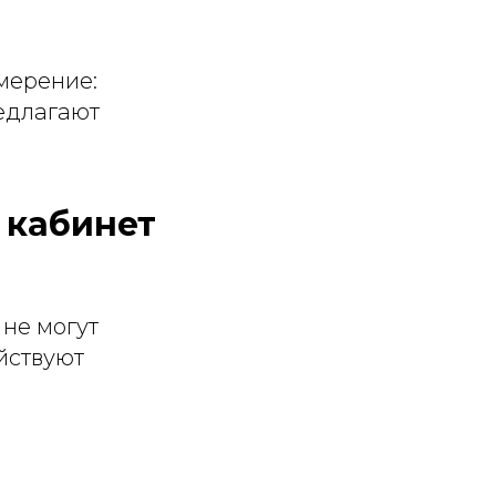
амерение:
редлагают
 кабинет
 не могут
йствуют