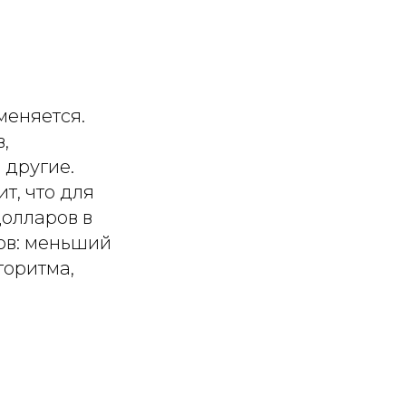
меняется.
,
 другие.
т, что для
олларов в
ов: меньший
горитма,
я