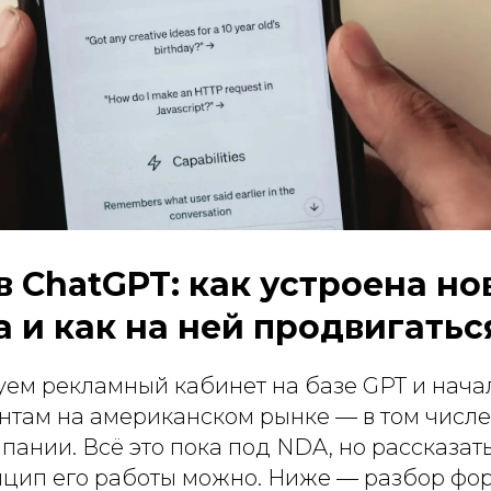
в ChatGPT: как устроена но
 и как на ней продвигатьс
уем рекламный кабинет на базе GPT и нача
ентам на американском рынке — в том числ
ании. Всё это пока под NDA, но рассказат
нцип его работы можно. Ниже — разбор фор