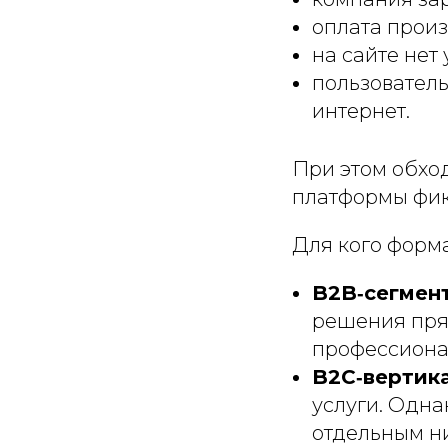
оплата произ
на сайте нет
пользователь
интернет.
При этом обхо
платформы фик
Для кого форм
B2B‑сегмент
решения прям
профессиона
B2C‑вертик
услуги. Одна
отдельным ни