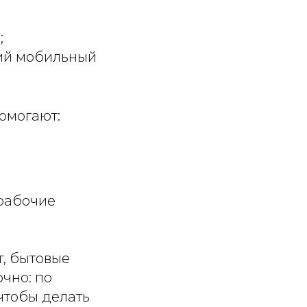
;
кий мобильный
омогают:
 рабочие
я
т, бытовые
чно: по
чтобы делать