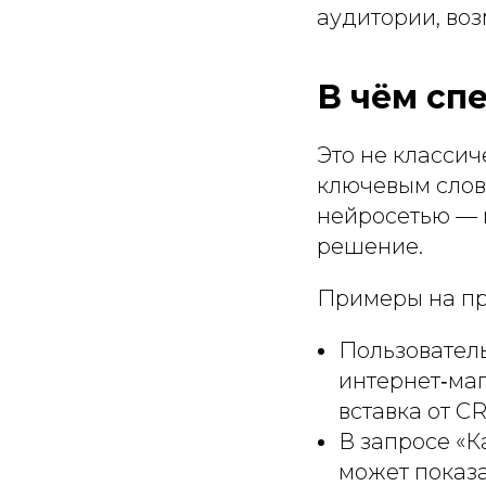
аудитории, воз
В чём сп
Это не класси
ключевым слова
нейросетью — и
решение.
Примеры на пр
Пользователь
интернет‑маг
вставка от C
В запросе «К
может показа