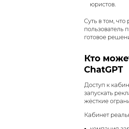
юристов.
Суть в том, чт
пользователь п
готовое решен
Кто може
ChatGPT
Доступ к кабин
запускать рек
жёсткие огран
Кабинет реальн
компания за