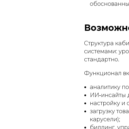
обоснованны
Возможно
Структура каби
системами: ур
стандартно.
Функционал вк
аналитику по
ИИ‑инсайты 
настройку и 
загрузку тов
карусели);
биллинг, упр