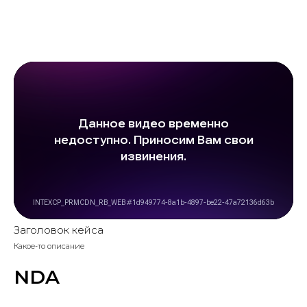
Заголовок кейса
Какое-то описание
NDA