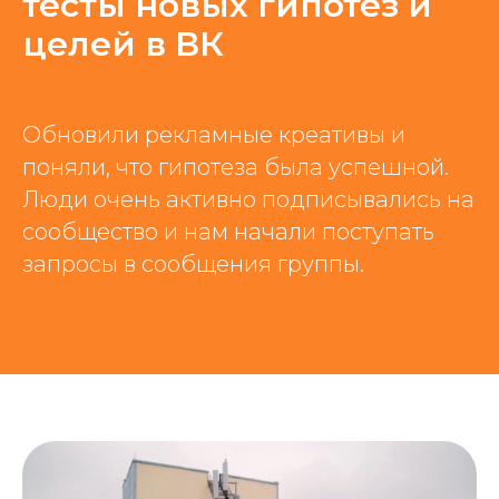
тесты новых гипотез и
целей в ВК
Обновили рекламные креативы и
поняли, что гипотеза была успешной.
Люди очень активно подписывались на
сообщество и нам начали поступать
запросы в сообщения группы.