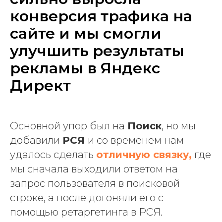
конверсия трафика на
сайте и мы смогли
улучшить результаты
рекламы в Яндекс
Директ
Основной упор был на
Поиск
, но мы
добавили
РСЯ
и со временем нам
удалось сделать
отличную связку,
где
Обсудим
мы сначала выходили ответом на
проект?
запрос пользователя в поисковой
строке, а после догоняли его с
Оставьте заявку, и мы свяжемся с
вами в ближайшее время для
помощью ретаргетинга в РСЯ.
консультации.