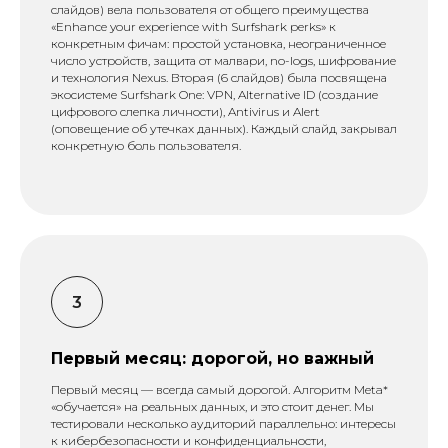
слайдов) вела пользователя от общего преимущества
«Enhance your experience with Surfshark perks» к
конкретным фичам: простой установка, неограниченное
число устройств, защита от малвари, no-logs, шифрование
и технология Nexus. Вторая (6 слайдов) была посвящена
экосистеме Surfshark One: VPN, Alternative ID (создание
цифрового слепка личности), Antivirus и Alert
(оповещение об утечках данных). Каждый слайд закрывал
конкретную боль пользователя.
Первый месяц: дорогой, но важный
Первый месяц — всегда самый дорогой. Алгоритм Meta*
«обучается» на реальных данных, и это стоит денег. Мы
тестировали несколько аудиторий параллельно: интересы
к кибербезопасности и конфиденциальности,