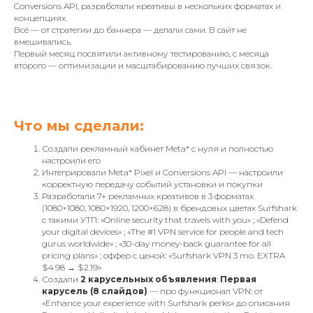
Conversions API, разработали креативы в нескольких форматах и
концепциях.
Всё — от стратегии до баннера — делали сами. В сайт не
вмешивались.
Первый месяц посвятили активному тестированию, с месяца
второго — оптимизации и масштабированию лучших связок.
Что мы сделали:
Создали рекламный кабинет Meta* с нуля и полностью
настроили его
Интегрировали Meta* Pixel и Conversions API — настроили
корректную передачу событий установки и покупки
Разработали 7+ рекламных креативов в 3 форматах
(1080×1080, 1080×1920, 1200×628) в брендовых цветах Surfshark
с такими УТП: «Online security that travels with you» ; «Defend
your digital devices» ; «The #1 VPN service for people and tech
gurus worldwide» ; «30-day money-back guarantee for all
pricing plans» ; оффер с ценой: «Surfshark VPN 3 mo. EXTRA
$4.98 → $2.19»
Создали
2 карусельных объявления
:
Первая
карусель (8 слайдов)
— про функционал VPN: от
«Enhance your experience with Surfshark perks» до описания