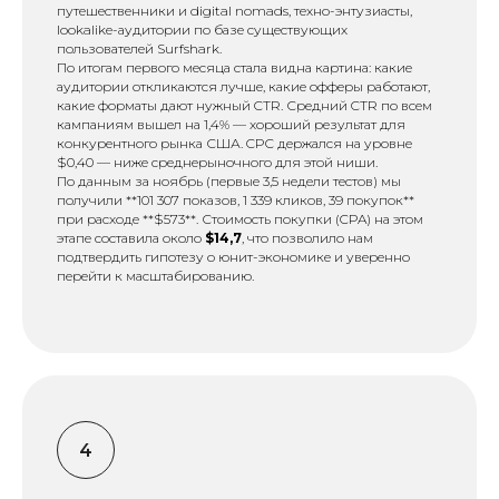
путешественники и digital nomads, техно-энтузиасты,
lookalike-аудитории по базе существующих
пользователей Surfshark.
По итогам первого месяца стала видна картина: какие
аудитории откликаются лучше, какие офферы работают,
какие форматы дают нужный CTR. Средний CTR по всем
кампаниям вышел на 1,4% — хороший результат для
конкурентного рынка США. CPC держался на уровне
$0,40 — ниже среднерыночного для этой ниши.
По данным за ноябрь (первые 3,5 недели тестов) мы
получили **101 307 показов, 1 339 кликов, 39 покупок**
при расходе **$573**. Стоимость покупки (CPA) на этом
этапе составила около
$14,7
, что позволило нам
подтвердить гипотезу о юнит-экономике и уверенно
перейти к масштабированию.