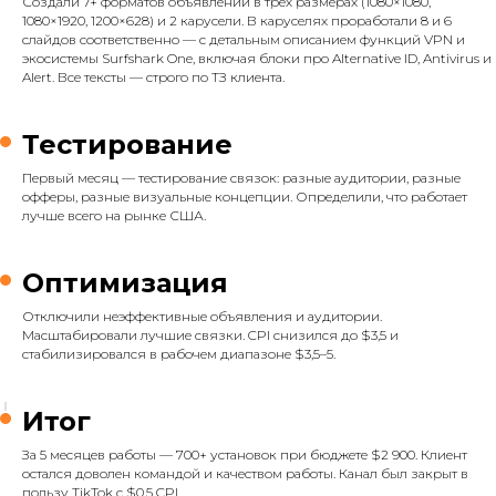
Создали 7+ форматов объявлений в трёх размерах (1080×1080,
1080×1920, 1200×628) и 2 карусели. В каруселях проработали 8 и 6
слайдов соответственно — с детальным описанием функций VPN и
экосистемы Surfshark One, включая блоки про Alternative ID, Antivirus и
Alert. Все тексты — строго по ТЗ клиента.
Тестирование
Первый месяц — тестирование связок: разные аудитории, разные
офферы, разные визуальные концепции. Определили, что работает
лучше всего на рынке США.
Оптимизация
Отключили неэффективные объявления и аудитории.
Масштабировали лучшие связки. CPI снизился до $3,5 и
стабилизировался в рабочем диапазоне $3,5–5.
Итог
За 5 месяцев работы — 700+ установок при бюджете $2 900. Клиент
остался доволен командой и качеством работы. Канал был закрыт в
пользу TikTok с $0,5 CPI.