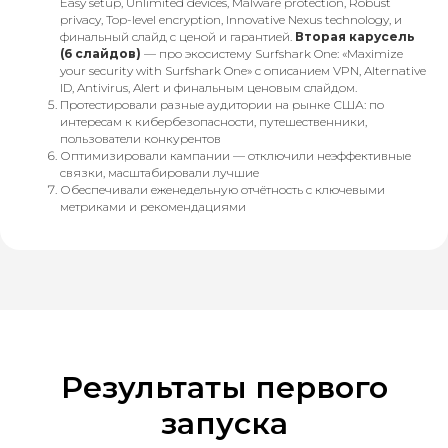
Easy setup, Unlimited devices, Malware protection, Robust
privacy, Top-level encryption, Innovative Nexus technology, и
финальный слайд с ценой и гарантией.
Вторая карусель
(6 слайдов)
— про экосистему Surfshark One: «Maximize
your security with Surfshark One» с описанием VPN, Alternative
ID, Antivirus, Alert и финальным ценовым слайдом.
Протестировали разные аудитории на рынке США: по
интересам к кибербезопасности, путешественники,
пользователи конкурентов
Оптимизировали кампании — отключили неэффективные
связки, масштабировали лучшие
Обеспечивали еженедельную отчётность с ключевыми
метриками и рекомендациями
Результаты первого
запуска