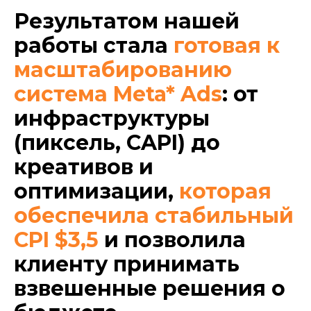
Результатом нашей
работы стала
готовая к
масштабированию
Обсудим
проект?
система Meta* Ads
: от
Оставьте заявку, и мы свяжемся с
инфраструктуры
вами в ближайшее время для
консультации.
(пиксель, CAPI) до
креативов и
оптимизации,
которая
обеспечила стабильный
CPI $3,5
и позволила
Оставить заявку
клиенту принимать
взвешенные решения о