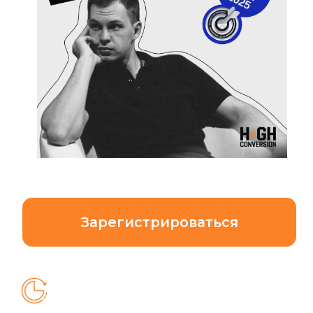
Зарегистрироваться
24 апреля 2025
20.00 по мск
Разберем процесс настройки
конверсий в пикселе VK
Расскажем как это работает и как
улучшит результаты