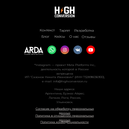
Контекст
Таргет
Разработка
О нас
Блог
Кейсы
Отзывы
*Instagram — проект Meta Platforms Inc.,
деятельность которой в России
запрещена
ИП “Сазонов Никита Иванович” (ИНН 732898036900),
e-mail:
info@highconversion.ru
Наши адреса:
Аргентина, Буэнос-Айрес;
Латвия, Рига; Россия,
Ульяновск.
Согласие на обработку персональных
данных
Политика в отношении персональных
данных
Политика конфиденциальности